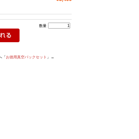
数量
へ「
お徳用真空パックセット
」→